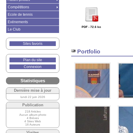
Compétitions
Ecole de tennis
Evénements
PDF - 72.6 ko
Le Club
Sites favoris
Portfolio
Plan du site
Connexion
Statistiques
Dernière mise à jour
lundi 22 juin 2026
Publication
218 Articles
Aucun album photo
4 Brèves
4 Sites Web
16 Auteurs
Visites