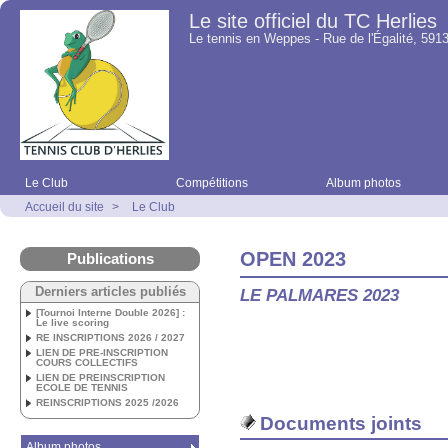
Le site officiel du TC Herlies
Le tennis en Weppes - Rue de l'Égalité, 5913
Le Club
Compétitions
Album photos
Accueil du site
>
Le Club
OPEN 2023
Publications
Derniers articles publiés
LE PALMARES 2023
[Tournoi Interne Double 2026] :
Le live scoring
RE INSCRIPTIONS 2026 / 2027
LIEN DE PRE-INSCRIPTION
COURS COLLECTIFS
LIEN DE PREINSCRIPTION
ECOLE DE TENNIS
REINSCRIPTIONS 2025 /2026
Documents joints
Album photos