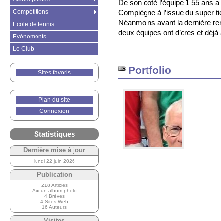
De son coté l’équipe 1 55 ans 
Compétitions
Compiègne à l’issue du super tie
Néanmoins avant la dernière re
Ecole de tennis
deux équipes ont d’ores et déjà 
Evénements
Le Club
Portfolio
Sites favoris
Plan du site
Connexion
Statistiques
Dernière mise à jour
lundi 22 juin 2026
Publication
218 Articles
Aucun album photo
4 Brèves
4 Sites Web
16 Auteurs
Visites