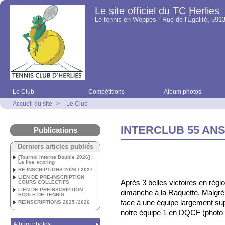
Le site officiel du TC Herlies
Le tennis en Weppes - Rue de l'Égalité, 5913
Le Club
Compétitions
Album photos
Accueil du site
>
Le Club
INTERCLUB 55 AN
Publications
Derniers articles publiés
[Tournoi Interne Double 2026] :
Le live scoring
RE INSCRIPTIONS 2026 / 2027
LIEN DE PRE-INSCRIPTION
Après 3 belles victoires en régio
COURS COLLECTIFS
LIEN DE PREINSCRIPTION
dimanche à la Raquette. Malgré 
ECOLE DE TENNIS
face à une équipe largement sup
REINSCRIPTIONS 2025 /2026
notre équipe 1 en DQCF (photo 
Album photos