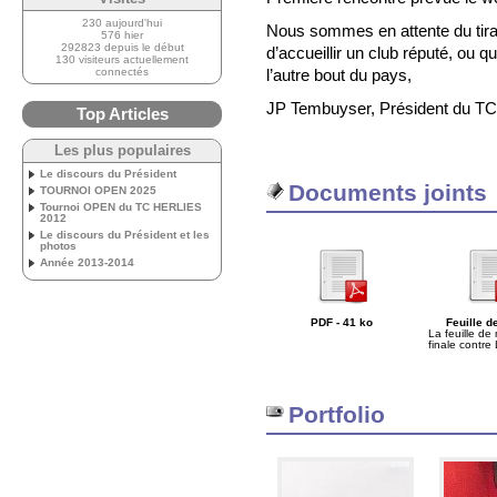
230 aujourd'hui
Nous sommes en attente du tirag
576 hier
292823 depuis le début
d’accueillir un club réputé, ou
130 visiteurs actuellement
connectés
l’autre bout du pays,
JP Tembuyser, Président du T
Top Articles
Les plus populaires
Le discours du Président
Documents joints
TOURNOI OPEN 2025
Tournoi OPEN du TC HERLIES
2012
Le discours du Président et les
photos
Année 2013-2014
PDF - 41 ko
Feuille d
La feuille de
finale contre
Portfolio