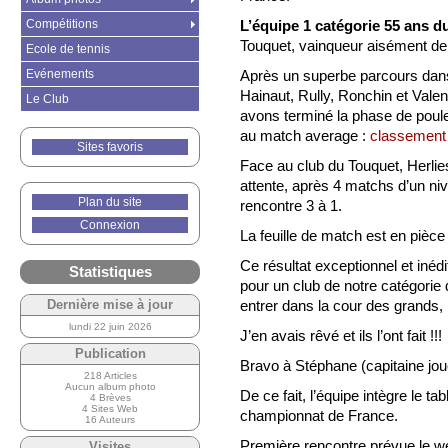
Compétitions
L’équipe 1 catégorie 55 ans 
Touquet, vainqueur aisément de 
Ecole de tennis
Evénements
Après un superbe parcours dans 
Hainaut, Rully, Ronchin et Vale
Le Club
avons terminé la phase de poul
au match average :
classement 
Sites favoris
Face au club du Touquet, Herlies 
attente, après 4 matchs d’un ni
Plan du site
rencontre 3 à 1.
Connexion
La feuille de match est en pièce 
Ce résultat exceptionnel et inédit
Statistiques
pour un club de notre catégorie 
entrer dans la cour des grands,
Dernière mise à jour
lundi 22 juin 2026
J’en avais rêvé et ils l’ont fait !!!
Publication
Bravo à Stéphane (capitaine jou
218 Articles
Aucun album photo
De ce fait, l’équipe intègre le tab
4 Brèves
4 Sites Web
championnat de France.
16 Auteurs
Première rencontre prévue le w
Visites