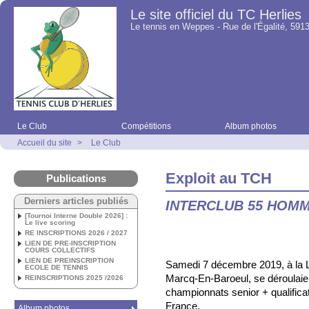
Le site officiel du TC Herlies
Le tennis en Weppes - Rue de l'Égalité, 5913
Le Club
Compétitions
Album photos
Accueil du site
>
Le Club
Exploit au TCH
Publications
Derniers articles publiés
INTERCLUB 55 HOM
[Tournoi Interne Double 2026] :
Le live scoring
RE INSCRIPTIONS 2026 / 2027
LIEN DE PRE-INSCRIPTION
COURS COLLECTIFS
LIEN DE PREINSCRIPTION
Samedi 7 décembre 2019, à la L
ECOLE DE TENNIS
Marcq-En-Baroeul, se déroulaien
REINSCRIPTIONS 2025 /2026
championnats senior + qualifica
France.
Album photos