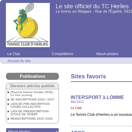
Le site officiel du TC Herlies
Le tennis en Weppes - Rue de l'Égalité, 5913
Le Club
Compétitions
Album photos
Accueil du site
Sites favoris
Publications
Derniers articles publiés
[Tournoi Interne Double 2026] :
Le live scoring
INTERSPORT à LOMME
RE INSCRIPTIONS 2026 / 2027
Mai 2012
LIEN DE PRE-INSCRIPTION
COURS COLLECTIFS
Le Club
LIEN DE PREINSCRIPTION
ECOLE DE TENNIS
Le Tennis Club d'Herlies a un nouvea
REINSCRIPTIONS 2025 /2026
Album photos