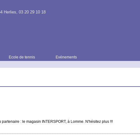
4 Herlies, 03 20 29 10 18
Ecole de tennis
Evénements
u partenaire : le magasin INTERSPORT, à Lomme. N'hésitez plus !!!