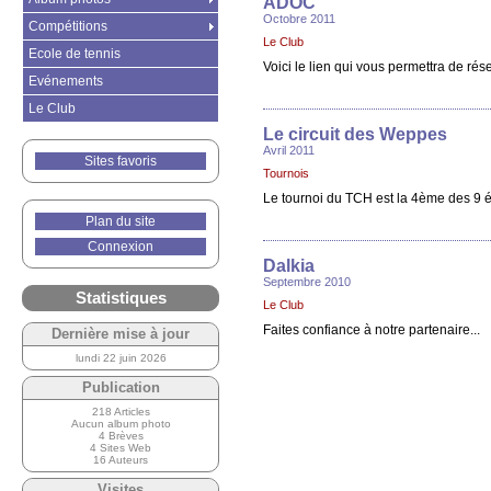
ADOC
Octobre 2011
Compétitions
Le Club
Ecole de tennis
Voici le lien qui vous permettra de rés
Evénements
Le Club
Le circuit des Weppes
Avril 2011
Sites favoris
Tournois
Le tournoi du TCH est la 4ème des 9 
Plan du site
Connexion
Dalkia
Septembre 2010
Statistiques
Le Club
Faites confiance à notre partenaire...
Dernière mise à jour
lundi 22 juin 2026
Publication
218 Articles
Aucun album photo
4 Brèves
4 Sites Web
16 Auteurs
Visites