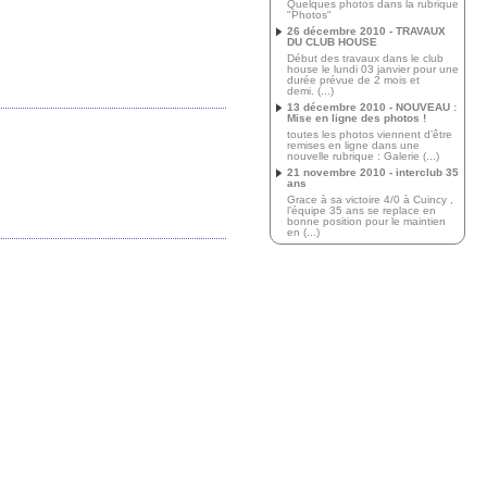
Quelques photos dans la rubrique
"Photos"
26 décembre 2010 - TRAVAUX
DU CLUB HOUSE
Début des travaux dans le club
house le lundi 03 janvier pour une
durée prévue de 2 mois et
demi. (...)
13 décembre 2010 - NOUVEAU :
Mise en ligne des photos !
toutes les photos viennent d’être
remises en ligne dans une
nouvelle rubrique : Galerie (...)
21 novembre 2010 - interclub 35
ans
Grace à sa victoire 4/0 à Cuincy ,
l’équipe 35 ans se replace en
bonne position pour le maintien
en (...)